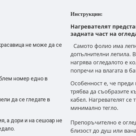
Инструкции:
Нагревателят предста
задната част на оглед
красавица не може да се
Самото фолио има лепне
допълнителни лепила. В
нагрява огледалото е ко
попречи на влагата в ба
облем номер едно в
Особенност е, че преди
трябва да съобразите к
кабел. Нагревателят се 
ели да се гледате в
минимално тегло.
я, а дори и на сешоар не
Препоръчително е огледа
едало.
близост до душ или вана