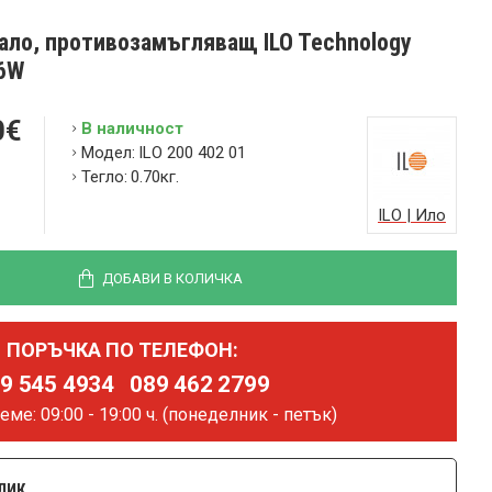
ало, противозамъгляващ ILO Technology
36W
0€
В наличност
Модел:
ILO 200 402 01
Тегло:
0.70кг.
ILO | Ило
ДОБАВИ В КОЛИЧКА
ПОРЪЧКА ПО ТЕЛЕФОН:
9 545 4934
089 462 2799
ме: 09:00 - 19:00 ч.
(понеделник - петък)
ЛИК