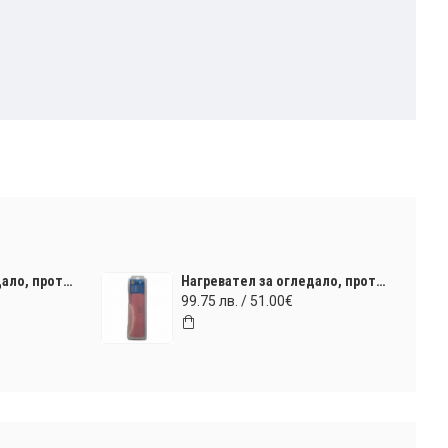
Нагревател за огледало, противозамъгляващ ILO Technology 350x600mm (220V) 40W
Нагревател за огледало, противозамъгляващ ILO Technology 400x700mm (220V) 48W
99.75 лв. / 51.00€