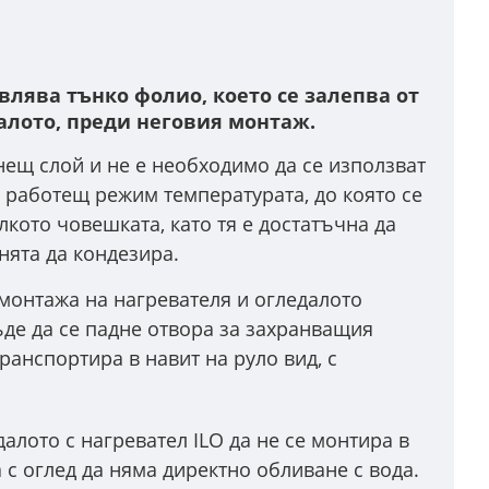
влява тънко фолио, което се залепва от
алото,
преди неговия монтаж.
щ слой и не е необходимо да се използват
 работещ режим температурата, до която се
лкото човешката, като тя е достатъчна да
нята да кондезира.
 монтажа на нагревателя и огледалото
ъде да се падне отвора за захранващия
транспортира в навит на руло вид, с
лото с нагревател ILO да не се монтира в
 с оглед да няма директно обливане с вода.