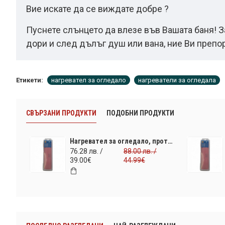
Вие искате да се виждате добре ?
Пуснете слънцето да влезе във Вашата баня! З
дори и след дълъг душ или вана, ние Ви препо
Етикети:
нагревател за огледало
нагреватели за огледала
СВЪРЗАНИ ПРОДУКТИ
ПОДОБНИ ПРОДУКТИ
Нагревател за огледало, противозамъгляващ ILO Technology 350x350mm (220V) 30W
76.28 лв. /
88.00 лв. /
39.00€
44.99€