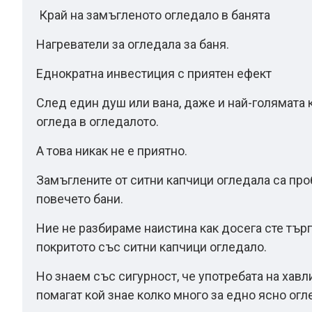
Край на замъгленото огледало в банята
Нагреватели за огледала за баня.
Еднократна инвестиция с приятен ефект
След един душ или вана, даже и най-голямата 
огледа в огледалото.
А това никак не е приятно.
Замъглените от ситни капчици огледала са пр
повечето бани.
Ние не разбираме наистина как досега сте търп
покритото със ситни капчици огледало.
Но знаем със сигурност, че употребата на хавли
помагат кой знае колко много за едно ясно огл