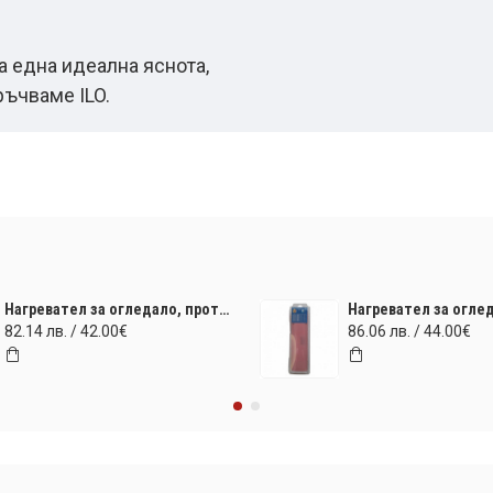
а една идеална яснота,
ръчваме ILO.
Нагревател за огледало, противозамъгляващ ILO Technology 275x625mm (220V) 38 W
82.14 лв. / 42.00€
86.06 лв. / 44.00€