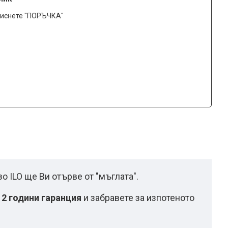
тиснете "ПОРЪЧКА"
о ILO ще Ви отърве от "мъглата".
2 години гаранция
и забравете за изпотеното