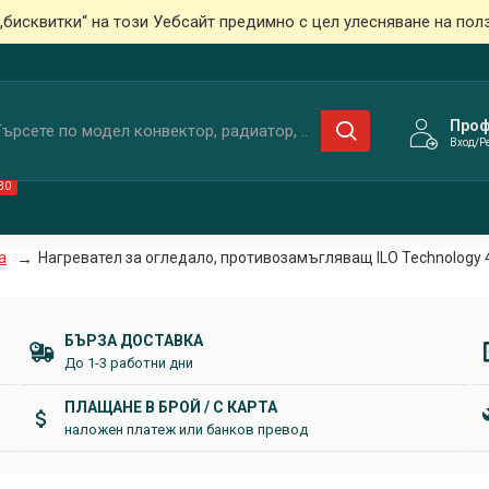
„бисквитки“ на този Уебсайт предимно с цел улесняване на пол
Про
Вход/Р
ВО
а
Нагревател за огледало, противозамъгляващ ILO Technology
БЪРЗА ДОСТАВКА
До 1-3 работни дни
ПЛАЩАНЕ В БРОЙ / С КАРТА
наложен платеж или банков превод