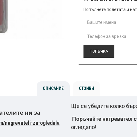
Попълнете полетата и на
ПОРЪЧКА
ОПИСАНИЕ
ОТЗИВИ
Ще се убедите колко бърз
ателите ни за
Поръчайте нагревател с 
om/nagrevateli-za-ogledala
огледало!