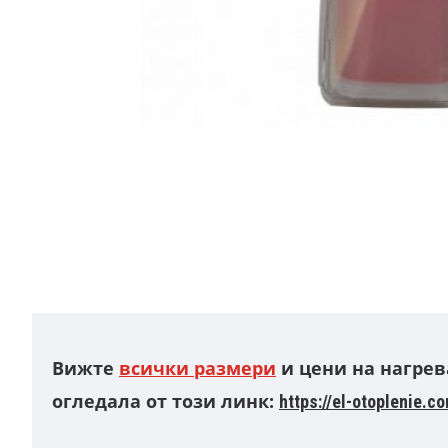
Вижте
всички размери
и цени на нагрев
огледала от този линк:
https://el-otoplenie.c