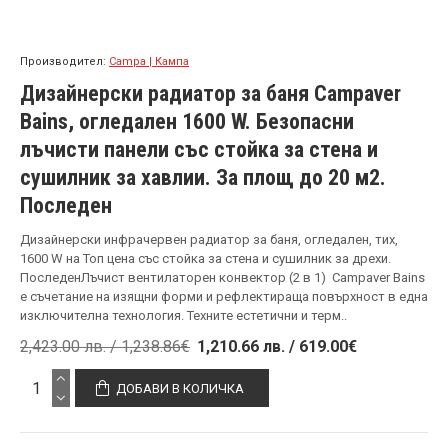
Производител:
Campa | Кампа
Дизайнерски радиатор за баня Campaver
Bains, огледален 1600 W. Безопасни
лъчисти панели със стойка за стена и
сушилник за хавлии. За площ до 20 м2.
Последен
Дизайнерски инфрачервен радиатор за баня, огледален, тих,
1600 W на Топ цена със стойка за стена и сушилник за дрехи.
ПоследенЛъчист вентилаторен конвектор (2 в 1) Campaver Bains
е съчетание на изящни форми и рефлектираща повърхност в една
изключителна технология. Техните естетични и терм..
2,423.00 лв. / 1,238.86€
1,210.66 лв. / 619.00€
ДОБАВИ В КОЛИЧКА