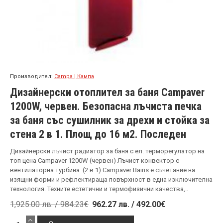
Производител:
Campa | Кампа
Дизайнерски отоплител за баня Campaver
1200W, червен. Безопасна лъчиста печка
за баня със сушилник за дрехи и стойка за
стена 2 в 1. Площ до 16 м2. Последен
Дизайнерски лъчист радиатор за баня с ел. терморегулатор на
топ цена Campaver 1200W (червен) Лъчист конвектор с
вентилаторна турбина (2 в 1) Campaver Bains е съчетание на
изящни форми и рефлектираща повърхност в една изключителна
технология. Техните естетични и термофизични качества,..
1,925.00 лв. / 984.23€
962.27 лв. / 492.00€