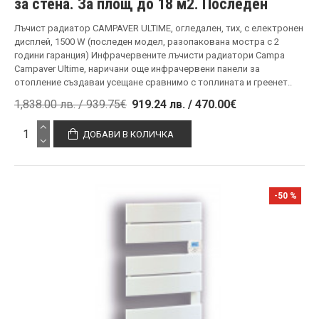
за стена. За площ до 18 м2. Последен
Лъчист радиатор CAMPAVER ULTIME, огледален, тих, с електронен
дисплей, 1500 W (последен модел, разопакована мостра с 2
години гаранция) Инфрачервените лъчисти радиатори Campa
Campaver Ultime, наричани още инфрачервени панели за
отопление създаваи усещане сравнимо с топлината и греенет..
1,838.00 лв. / 939.75€
919.24 лв. / 470.00€
ДОБАВИ В КОЛИЧКА
-50 %