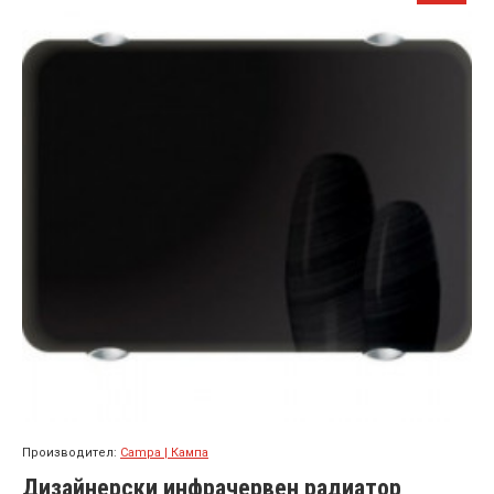
Производител:
Campa | Кампа
Дизайнерски инфрачервен радиатор