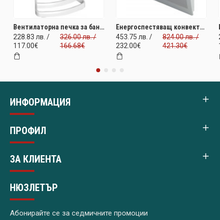
Вентилаторна печка за баня XANA 1000/1800W. Отопление за бани и санитарни помещения. За площ 22 м2. Промо цена и безплатна доставка. Последна бройка
Енергоспестяващ конвекторен радиатор Quartea Intelligent 2000W. Инфрачервено отопление за площ до 24 м2. ПОСЛЕДНА БРОЙКА НА ПРОМО ЦЕНА и безплатна доставка
228.83 лв. /
326.00 лв. /
453.75 лв. /
824.00 лв. /
117.00€
166.68€
232.00€
421.30€
ИНФОРМАЦИЯ
ПРОФИЛ
ЗА КЛИЕНТА
НЮЗЛЕТЪР
Абонирайте се за седмичните промоции