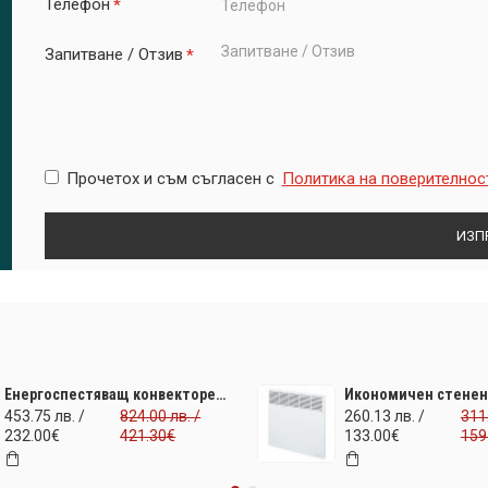
Телефон
Запитване / Отзив
Прочетох и съм съгласен с
Политика на поверителнос
ИЗП
Енергоспестяващ конвекторен радиатор Quartea Intelligent 2000W. Инфрачервено отопление за площ до 24 м2. ПОСЛЕДНА БРОЙКА НА ПРОМО ЦЕНА и безплатна доставка
453.75 лв. /
824.00 лв. /
260.13 лв. /
311.
232.00€
421.30€
133.00€
159