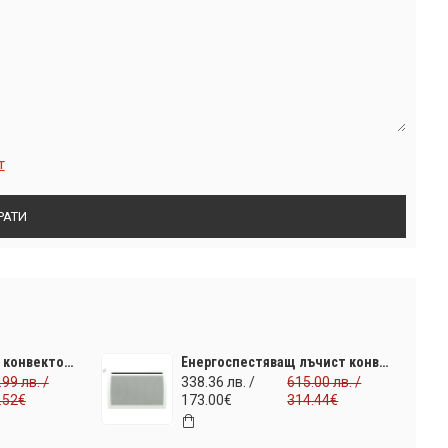
т
РАТИ
Икономичен стенен конвектор Airelec Basic Pro 2000W с дисплей. За площ до 24 м2. ПРОМО ЦЕНА, 7 години гаранция и безплатна доставка
Енергоспестяващ лъчист конвекторен радиатор QuarteaD 2000W с електронен дисплей. За площ до 24 м2. ПОСЛЕДНИ БРОЙКИ НА ПРОМО ЦЕНА и безплатна доставка
99 лв. /
338.36 лв. /
615.00 лв. /
.52€
173.00€
314.44€