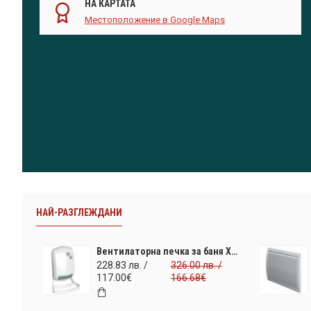
НА КАРТАТА
Местоположение в Google Maps
НАЙ-РАЗГЛЕЖДАНИ
Вентилаторна печка за баня XANA 1000/1800W. Отопление за бани и санитарни помещения. За площ 22 м2. Промо цена и безплатна доставка. Последна бройка
228.83 лв. /
326.00 лв. /
117.00€
166.68€