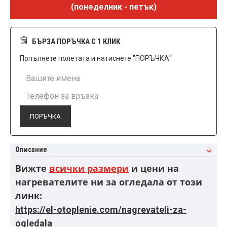
(понеделник - петък)
БЪРЗА ПОРЪЧКА С 1 КЛИК
Попълнете полетата и натиснете "ПОРЪЧКА"
ПОРЪЧКА
Описание
Вижте
всички размери
и цени на
нагревателите ни за огледала от този
линк:
https://el-otoplenie.com/nagrevateli-za-
ogledala