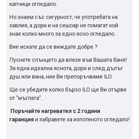
капчици огледало.
Но знаем със сигурност, че употребата на
хавлия, а дори и на сешоар не помагат кой
знае колко много за едно ясно огледало.
Вие искате да се виждате добре ?
Пуснете слънцето да влезе във Вашата баня!
За една идеална яснота, дори и след дълъг
душ или вана, ние Ви препоръчваме ILO.
Ще се убедите колко бързо ILO ще Ви отърве
от "мъглата".
Поръчайте нагревател с 2 години
гаранция
и забравете за изпотеното огледало!