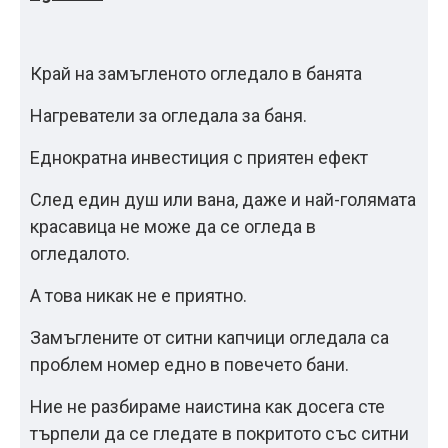
Край на замъгленото огледало в банята
Нагреватели за огледала за баня.
Еднократна инвестиция с приятен ефект
След един душ или вана, даже и най-голямата
красавица не може да се огледа в
огледалото.
А това никак не е приятно.
Замъглените от ситни капчици огледала са
проблем номер едно в повечето бани.
Ние не разбираме наистина как досега сте
търпели да се гледате в покритото със ситни