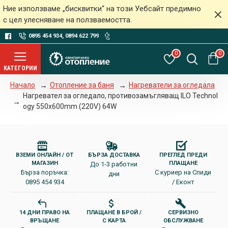
Ние използваме „бисквитки“ на този Уебсайт предимно
с цел улесняване на ползваемостта.
0895 454 934, 0894 622 799
0
0
Отопление за баня
Нагреватели за огледала
Начало
Нагревател за огледало, противозамъгляващ ILO Technol
ogy 550x600mm (220V) 64W
ВЗЕМИ ОНЛАЙН / ОТ
БЪРЗА ДОСТАВКА
ПРЕГЛЕД ПРЕДИ
МАГАЗИН
ПЛАЩАНЕ
До 1-3 работни
Бърза поръчка:
С куриер на Спиди
дни
0895 454 934
/ Еконт
14 ДНИ ПРАВО НА
ПЛАЩАНЕ В БРОЙ /
СЕРВИЗНО
ВРЪЩАНЕ
С КАРТА
ОБСЛУЖВАНЕ