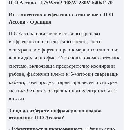
ILO Accona -
175W/m2‐108W‐230V‐540x1170
Интелигентно и ефективно отопление с ILO
Accona - Франция
ILO Accona е висококачествено френско
инфрачервено отоплително фолио, което
осигурява комфортна и равномерна топлина във
вашия дом или офис. Със своята окомплектована
система, включваща предварително изолирани
ръбове, фабрични клеми и 5-метрови свързващи
кабели, този продукт гарантира лесен и сигурен
монтаж без риск от грешки при електрическите
връзки.
Защо да изберете инфрачервено подово
отопление ILO Accona?
-
Ефективност и икономичност
– Равномерно