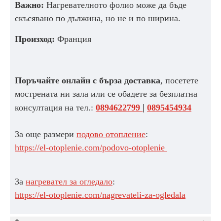
Важно:
Нагревателното фолио може да бъде
скъсявано по дължина, но не и по ширина.
Произход
:
Франция
Поръчайте онлайн с бърза доставка
, посетете
мострената ни зала или се обадете за
безплатна
|
консултация на тел.:
0894622799
0895454934
За още размери
подово отопление
:
https://el-otoplenie.com/podovo-otoplenie
За
нагревател за огледало
:
https://el-otoplenie.com/nagrevateli-za-ogledala