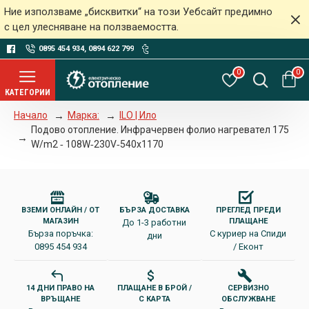
Ние използваме „бисквитки“ на този Уебсайт предимно
с цел улесняване на ползваемостта.
0895 454 934, 0894 622 799
0
0
Марка:
ILO | Ило
Начало
Подово отопление. Инфрачервен фолио нагревател 175
W/m2 ‐ 108W‐230V‐540x1170
ВЗЕМИ ОНЛАЙН / ОТ
БЪРЗА ДОСТАВКА
ПРЕГЛЕД ПРЕДИ
МАГАЗИН
ПЛАЩАНЕ
До 1-3 работни
Бърза поръчка:
С куриер на Спиди
дни
0895 454 934
/ Еконт
14 ДНИ ПРАВО НА
ПЛАЩАНЕ В БРОЙ /
СЕРВИЗНО
ВРЪЩАНЕ
С КАРТА
ОБСЛУЖВАНЕ