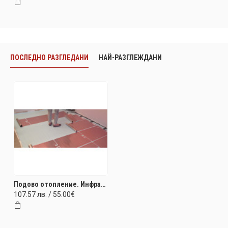
ПОСЛЕДНО РАЗГЛЕДАНИ
НАЙ-РАЗГЛЕЖДАНИ
Подово отопление. Инфрачервен фолио нагревател 175W/m2 ‐ 108W‐230V‐540x1170
107.57 лв. / 55.00€