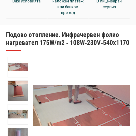
Виж условията
наложен платеж
В лицензиран
или банков
сервиз
превод
Подово отопление. Инфрачервен фолио
нагревател 175W/m2 ‐ 108W‐230V‐540x1170