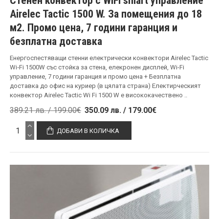
Стенен конвектор с WiFi smart управление
Airelec Tactic 1500 W. За помещения до 18
м2. Промо цена, 7 години гаранция и
безплатна доставка
Енергоспестяващи стенни електрически конвектори Airelec Tactic
Wi‑Fi 1500W със стойка за стена, елекронен дисплей, Wi-Fi
управление, 7 години гаранция и промо цена + Безплатна
доставка до офис на куриер (в цялата страна) Електирческият
конвектор Airelec Tactic Wi Fi 1500 W е висококачествено ..
389.21 лв. / 199.00€
350.09 лв. / 179.00€
ДОБАВИ В КОЛИЧКА