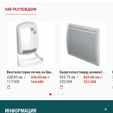
НАЙ-РАЗГЛЕЖДАНИ
Вентилаторна печка за баня XANA 1000/1800W. Отопление за бани и санитарни помещения. За площ 22 м2. Промо цена и безплатна доставка. Последна бройка
Енергоспестяващ конвекторен радиатор Quartea Intelligent 2000W. Инфрачервено отопление за площ до 24 м2. ПОСЛЕДНА БРОЙКА НА ПРОМО ЦЕНА и безплатна доставка
228.83 лв. /
326.00 лв. /
453.75 лв. /
824.00 лв. /
117.00€
166.68€
232.00€
421.30€
ИНФОРМАЦИЯ