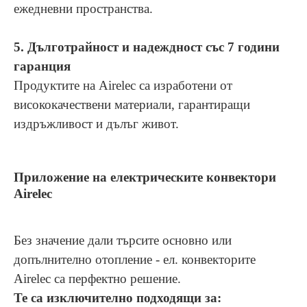
ежедневни
пространства.
5. Дълготрайност и надеждност със 7 години
гаранция
Продуктите на Airelec са изработени от
висококачествени материали,
гарантиращи
издръжливост и дълъг живот.
Приложение на електрическите конвектори
Airelec
Без значение
дали търсите основно
или
допълнително
отопление - ел. конвектори
те
Airelec са перфектно решение.
Те са
изключително
подходящи за: