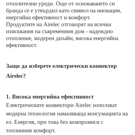
отоплителни уреди. О
ще от основаването си
бранда се е
утвърдил като символ на иновация,
енергийна ефективност и комфорт.
Продуктите на Airelec отговорят на
всички
изисквания на съвременния дом - надеждно
отопление, модерен дизайн, висока
енергийна
ефективност.
Защо да изберете електрически конвектор
Airelec?
1. Висока енергийна ефективност
Електрическите конвектори Airelec използват
модерн
а
технология намаляваща
консумацията на
ел.
Енергия,
при това
без компромис
и
с
топлинния комфорт.